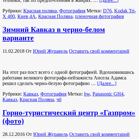
техники, так по предпочтениям в жанрах. …
[Далее...]
Рубрики:
Красная поляна
,
Фотография
Метки:
D76
,
Kodak Tri-
X 400
,
Киев 4А
,
Красная Поляна
,
пленочная фотография
Зимний Кавказ в черно-белом
варианте
11.02.2018
От
Юрий Журавель
Оставить свой комментарий
На этот раз пост всего с одной фотографией. Вдохновившись
работами великого фотографа-пейзажиста Ансела Адамса
решил сделать черно-белую фотографию …
[Далее...]
Рубрики:
Кавказ
,
Фотография
Метки:
bw
,
Panasonic GH4
,
Кавказ
,
Красная Поляна
,
чб
Горно-туристический центр «Газпром»
(фото)
28.12.2016
От
Юрий Журавель
Оставить свой комментарий