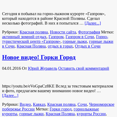
Сегодня я побывал на горно-лыжном курорте «Газпром»,
который находится в районе Красной Поляны. Сделал
несколько фотографий. В них я попытался …
[Далее...]
Рубрики:
Красная поляна
,
Новости сайта
,
Фотография
Метки:
активный зимний отдых
,
Газпром
,
Газпром в Сочи
,
Горно-
туристический центр «Газпром»
,
горные лыжи
,
горные лыжи
в Сочи
,
Красная Поляна
,
отдых в горах
,
Отдых в Сочи
Новое видео! Горки Город
04.01.2016
От
Юрий Журавель
Оставить свой комментарий
https://youtu.be/eVoGpaCz8KE Вслед за текстовым материалом
и фото, предлагаем вашему вниманию новое видео! …
[Далее...]
Рубрики:
Видео
,
Кавказ
,
Красная поляна
,
Сочи
,
Черноморское
побережье России
Метки:
Горки город
,
горнолыжные
курорты
,
горные лыжи
,
Красная Поляна
,
курорты России
,