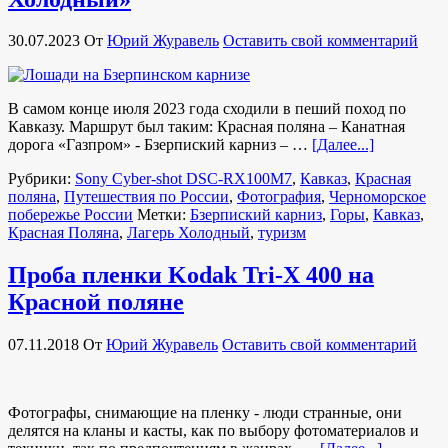
30.07.2023
От
Юрий Журавель
Оставить свой комментарий
В самом конце июля 2023 года сходили в пеший поход по
Кавказу. Маршрут был таким: Красная поляна – Канатная
дорога «Газпром» - Бзерпиский карниз – …
[Далее...]
Рубрики:
Sony Cyber-shot DSC-RX100M7
,
Кавказ
,
Красная
поляна
,
Путешествия по России
,
Фотография
,
Черноморское
побережье России
Метки:
Бзерпиский карниз
,
Горы
,
Кавказ
,
Красная Поляна
,
Лагерь Холодный
,
туризм
Проба пленки Kodak Tri-X 400 на
Красной поляне
07.11.2018
От
Юрий Журавель
Оставить свой комментарий
Фотографы, снимающие на пленку - люди странные, они
делятся на кланы и касты, как по выбору фотоматериалов и