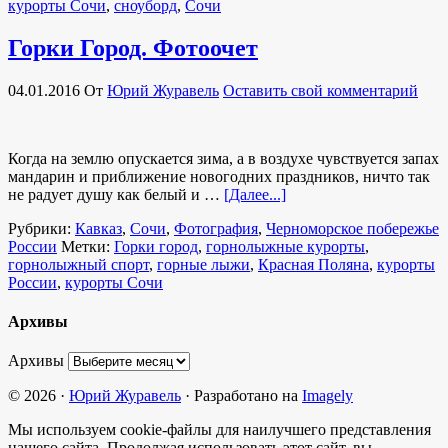
курорты Сочи
,
сноуборд
,
Сочи
Горки Город. Фотоочет
04.01.2016
От
Юрий Журавель
Оставить свой комментарий
Когда на землю опускается зима, а в воздухе чувствуется запах
мандарин и приближение новогодних праздников, ничто так
не радует душу как белый и …
[Далее...]
Рубрики:
Кавказ
,
Сочи
,
Фотография
,
Черноморское побережье
России
Метки:
Горки город
,
горнолыжные курорты
,
горнолыжный спорт
,
горные лыжи
,
Красная Поляна
,
курорты
России
,
курорты Сочи
Архивы
Архивы
© 2026 ·
Юрий Журавель
· Разработано на
Imagely
Мы используем cookie-файлы для наилучшего представления
нашего сайта. Продолжая использовать этот сайт, вы