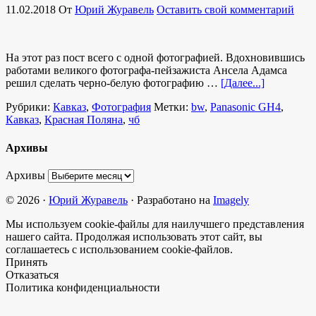
11.02.2018
От
Юрий Журавель
Оставить свой комментарий
На этот раз пост всего с одной фотографией. Вдохновившись
работами великого фотографа-пейзажиста Ансела Адамса
решил сделать черно-белую фотографию …
[Далее...]
Рубрики:
Кавказ
,
Фотография
Метки:
bw
,
Panasonic GH4
,
Кавказ
,
Красная Поляна
,
чб
Архивы
Архивы
© 2026 ·
Юрий Журавель
· Разработано на
Imagely
Мы используем cookie-файлы для наилучшего представления
нашего сайта. Продолжая использовать этот сайт, вы
соглашаетесь с использованием cookie-файлов.
Принять
Отказаться
Политика конфиденциальности