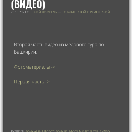
(ВИДЕО)
20.10.2021
ОТ
ЮРИЙ ЖУРАВЕЛЬ
ОСТАВИТЬ СВОЙ КОММЕНТАРИЙ
Вторая часть видео из медового тура по
Башкирии.
Фотоматериалы ->
Первая часть ->
РУБРИКИ:
SONY ALPHA ILCE-7C
,
SONY FE 24-105 MM F/4 G OSS
,
ВИДЕО
,