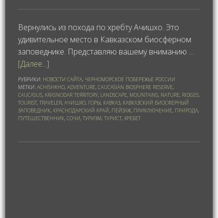
Вернулись из похода по хребту Ачишхо. Это
удивительное место в Кавказском биосферном
заповеднике. Представляю вашему вниманию …
[Далее...]
РУБРИКИ:
НОВОСТИ САЙТА
,
ЧЕРНОМОРСКОЕ ПОБЕРЕЖЬЕ РОССИИ
МЕТКИ:
ACHISHKHO
,
ADVENTURE
,
CAUCASIAN BIOSPHERE RESERVE
,
CAUCASUS
,
KRASNODAR TERRITORY
,
LANDSCAPE
,
MOUNTAINS
,
NATURE
,
RIDGES
,
TOURIST
,
TRAVELER
,
АЧИШХО
,
ГОРЫ
,
КАВКАЗ
,
КАВКАЗСКИЙ БИОСФЕРНЫЙ
ЗАПОВЕДНИК
,
КРАСНОДАРСКИЙ КРАЙ
,
ПЕЙЗАЖ
,
ПРИКЛЮЧЕНИЕ
,
ПРИРОДА
,
ПУТЕШЕСТВЕННИК
,
СОЧИ
,
ТУРИЗМ
,
ТУРИСТ
,
ХРЕБЕТ