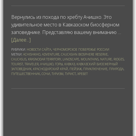
Вернулись из похода по хребту Ачишхо. Это
удивительное место в Кавказском биосферном
заповеднике. Представляю вашему вниманию …
[Далее...]
РУБРИКИ:
НОВОСТИ САЙТА
,
ЧЕРНОМОРСКОЕ ПОБЕРЕЖЬЕ РОССИИ
МЕТКИ:
ACHISHKHO
,
ADVENTURE
,
CAUCASIAN BIOSPHERE RESERVE
,
CAUCASUS
,
KRASNODAR TERRITORY
,
LANDSCAPE
,
MOUNTAINS
,
NATURE
,
RIDGES
,
TOURIST
,
TRAVELER
,
АЧИШХО
,
ГОРЫ
,
КАВКАЗ
,
КАВКАЗСКИЙ БИОСФЕРНЫЙ
ЗАПОВЕДНИК
,
КРАСНОДАРСКИЙ КРАЙ
,
ПЕЙЗАЖ
,
ПРИКЛЮЧЕНИЕ
,
ПРИРОДА
,
ПУТЕШЕСТВЕННИК
,
СОЧИ
,
ТУРИЗМ
,
ТУРИСТ
,
ХРЕБЕТ