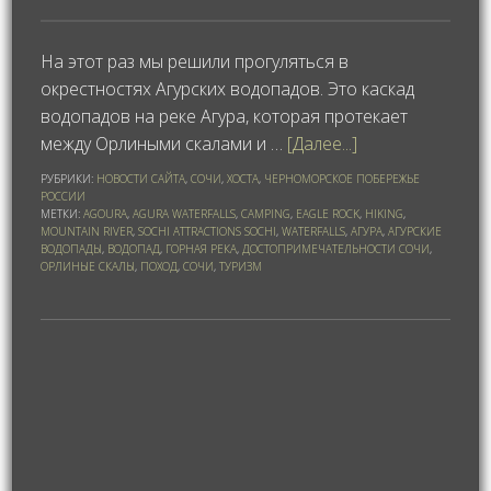
На этот раз мы решили прогуляться в
окрестностях Агурских водопадов. Это каскад
водопадов на реке Агура, которая протекает
между Орлиными скалами и …
[Далее...]
РУБРИКИ:
НОВОСТИ САЙТА
,
СОЧИ
,
ХОСТА
,
ЧЕРНОМОРСКОЕ ПОБЕРЕЖЬЕ
РОССИИ
МЕТКИ:
AGOURA
,
AGURA WATERFALLS
,
CAMPING
,
EAGLE ROCK
,
HIKING
,
MOUNTAIN RIVER
,
SOCHI ATTRACTIONS SOCHI
,
WATERFALLS
,
АГУРА
,
АГУРСКИЕ
ВОДОПАДЫ
,
ВОДОПАД
,
ГОРНАЯ РЕКА
,
ДОСТОПРИМЕЧАТЕЛЬНОСТИ СОЧИ
,
ОРЛИНЫЕ СКАЛЫ
,
ПОХОД
,
СОЧИ
,
ТУРИЗМ