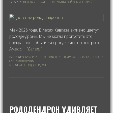
17.05.2026
ОТ
YURY ZHURAVEL
ОСТАВИТЬ СВОЙ КОММЕНТАРИЙ
Май 2026 года. В лесах Кавказа активно цветут
рододендроны. Мы не могли пропустить это
прекрасное событие и прогулялись по экотропе
Ажек с …
[Далее...]
РУБРИКИ:
SONY ALPHA ILCE-7C
,
SONY FE 28–60 ММ F/4–5.6
,
КАВКАЗ
,
НОВОСТИ
САЙТА
,
ФОТОГРАФИЯ
МЕТКИ:
АЖЕК
,
РОДОДЕНДРОН
РОДОДЕНДРОН УДИВЛЯЕТ