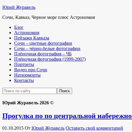
Юрий Журавель
Сочи, Кавказ, Черное море плюс Астрономия
Блог
Астрономия
Пейзажи Кавказа
Сочи – цветные фотографии
Сочи – чёрно-белые фотографии
Плёночная фотография – ЧБ
Плёночная фотография (1999-2007)
Портреты
Видео про Сочи
Натюрморты
Контакты
Юрий Журавель 2026 ©
Прогулка по по центральной набережн
01.10.2015
От
Юрий Журавель
Оставить свой комментарий