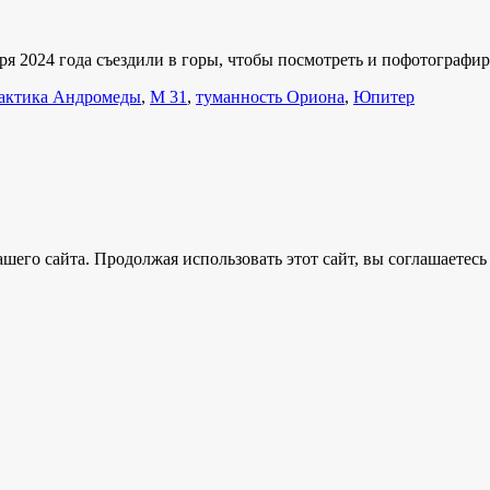
ря 2024 года съездили в горы, чтобы посмотреть и пофотографи
актика Андромеды
,
М 31
,
туманность Ориона
,
Юпитер
его сайта. Продолжая использовать этот сайт, вы соглашаетесь 