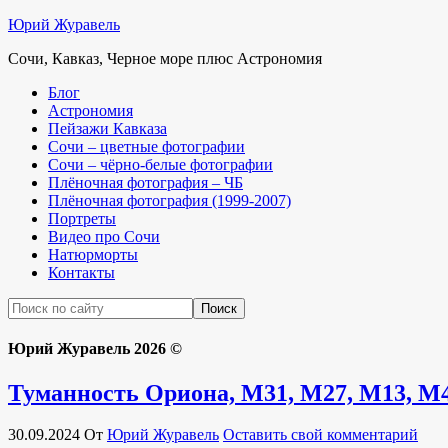
Юрий Журавель
Сочи, Кавказ, Черное море плюс Астрономия
Блог
Астрономия
Пейзажи Кавказа
Сочи – цветные фотографии
Сочи – чёрно-белые фотографии
Плёночная фотография – ЧБ
Плёночная фотография (1999-2007)
Портреты
Видео про Сочи
Натюрморты
Контакты
Юрий Журавель 2026 ©
Туманность Ориона, M31, M27, M13, M4
30.09.2024
От
Юрий Журавель
Оставить свой комментарий