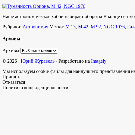
Наше астрономическое хобби набирает обороты В конце сентяб
Рубрики:
Астрономия
Метки:
M 13
,
M 42
,
M 92
,
NGC 1976
,
Гал
Архивы
Архивы
© 2026 ·
Юрий Журавель
· Разработано на
Imagely
Мы используем cookie-файлы для наилучшего представления наш
Принять
Отказаться
Политика конфиденциальности