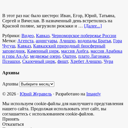
В этот раз нас было шестеро: Иван, Егор, Юрий, Татьяна,
Сергей и Вячеслав. В назначенный день встретились на
Красной поляне, загрузили рюкзаки и …
[Далее...]
Рубрики:
Видео
,
Кавказ
,
Черноморское побережье России
Метки:
Агепста
,
ацингуары
,
Ачишхо
,
водопады Братья
,
Гора
Чугуш
,
Кавказ
,
Кавказский природный биосферный
заповедник
,
Каменный цирк
,
массив Аибга
,
массив Арабика
и гора Ах-Аг
,
медвежье озеро
,
Оштен
,
плато Лагонаки
,
Псеашхи
,
Сказочный цирк
,
фишт
,
Хребет Ачишхо
,
Чура
Архивы
Архивы
© 2026 ·
Юрий Журавель
· Разработано на
Imagely
Мы используем cookie-файлы для наилучшего представления
нашего сайта. Продолжая использовать этот сайт, вы
соглашаетесь с использованием cookie-файлов.
Принять
Отказаться