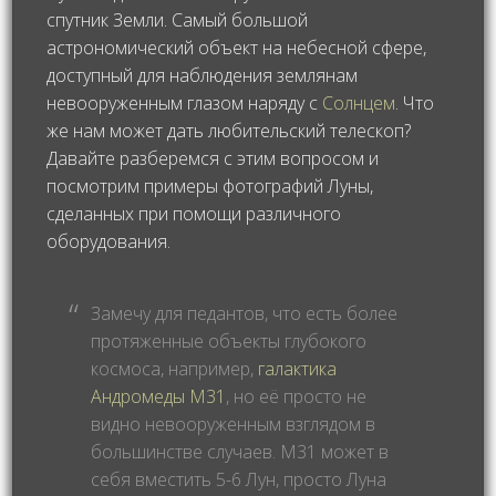
спутник Земли. Самый большой
астрономический объект на небесной сфере,
доступный для наблюдения землянам
невооруженным глазом наряду с
Солнцем
. Что
же нам может дать любительский телескоп?
Давайте разберемся с этим вопросом и
посмотрим примеры фотографий Луны,
сделанных при помощи различного
оборудования.
Замечу для педантов, что есть более
протяженные объекты глубокого
космоса, например,
галактика
Андромеды M31
, но её просто не
видно невооруженным взглядом в
большинстве случаев. M31 может в
себя вместить 5-6 Лун, просто Луна