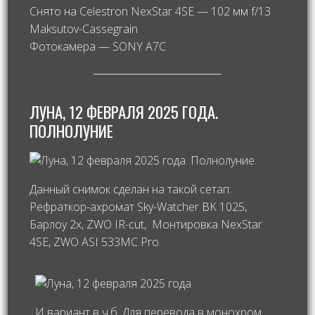
Снято на Celestron NexStar 4SE — 102 мм f/13
Maksutov-Cassegrain
Фотокамера — SONY A7C
ЛУНА, 12 ФЕВРАЛЯ 2025 ГОДА.
ПОЛНОЛУНИЕ
Данный снимок сделан на такой сетап:
Рефраткор-ахромат Sky-Watcher BK 1025,
Барлоу 2х, ZWO IR-cut, Монтировка NexStar
4SE, ZWO ASI 533MC Pro.
И вариант в ч.б. Для перевода в монохром