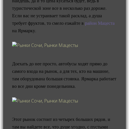
найдешь, да и то цена кусаться будет, ведь в
туристической зоне все в несколько раз дороже.
Если вас не устраивает такой расклад, а душа
требует фруктов, то смело езжайте в
район Мацеста
на Ярмарку.
Доехать до нее просто, автобусы ходят прямо до
самого входа на рынок, а для тех, кто на машине,
там оборудована большая стоянка. Ярмарка работает
во все дни кроме понедельника.
Этот рынок состоит из четырех больших рядов, и
там вы найдете все, что душе угодно, с пустыми