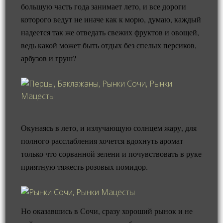
большую часть года занимает лето, и все дороги
которого ведут не иначе как к морю, думаю, каждый
надеется так же отведать свежих фруктов и овощей,
ведь какой может быть отдых без спелых персиков,
арбузов и груш?
Окунаясь в лето, и излучающую солнцем жару, для
полного расслабления хочется вдохнуть аромат
только что сорванной зелени и почувствовать в руке
приятную тяжесть розовых помидор.
Но оказавшись в Сочи, сразу хороший рынок и не