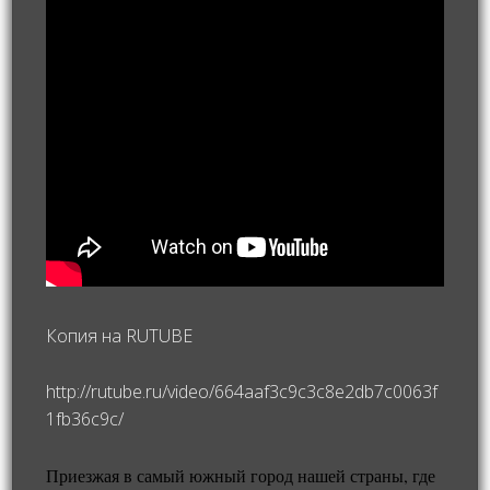
Копия на RUTUBE
http://rutube.ru/video/664aaf3c9c3c8e2db7c0063f
1fb36c9c/
Приезжая в самый южный город нашей страны, где