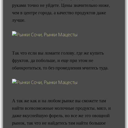
руками точно не уйдете. Цены значительно ниже,
чем в центре города, а качество продуктов даже
лучше.
Так что если вы ломаете голову, где же купить
фруктов, да побольше, и еще при этом не
обанкротиться, то без промедления мчитесь туда.
А так же как и на любом рынке вы сможете там
найти всевозможные молочные продукты, мясо, и
даже вкуснейшую форель, но все же это овощной
рынок, так что не найдетесь там найти большое